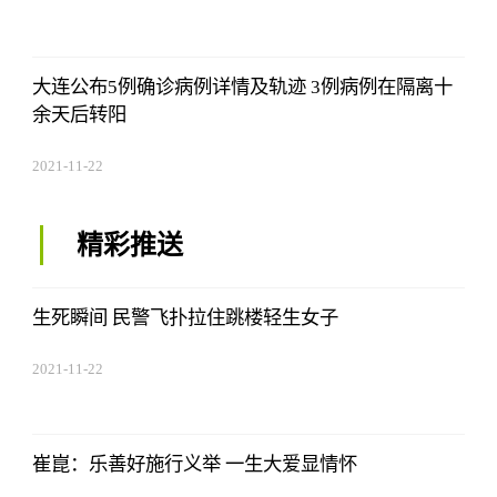
17:44:03
大连公布5例确诊病例详情及轨迹 3例病例在隔离十
余天后转阳
2021-11-22
17:44:03
精彩推送
生死瞬间 民警飞扑拉住跳楼轻生女子
2021-11-22
17:44:03
崔崑：乐善好施行义举 一生大爱显情怀