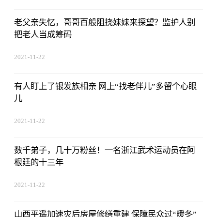
老父亲失忆，哥哥百般阻挠妹妹来探望？监护人别
把老人当成筹码
2021-11-22
17:44:03
有人盯上了银发族相亲 网上“找老伴儿”多留个心眼
儿
2021-11-22
17:44:03
数千弟子，几十万粉丝！一名浙江武术运动员在阿
根廷的十三年
2021-11-22
17:44:03
山西平遥加速灾后房屋修缮重建 保障民众过“暖冬”