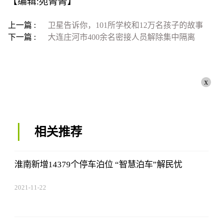
【编辑:苑菁菁】
上一篇 :
卫星告诉你，101所学校和12万名孩子的故事
下一篇 :
大连庄河市400余名密接人员解除集中隔离
x
相关推荐
淮南新增14379个停车泊位 “智慧泊车”解民忧
2021-11-22
17:44:03