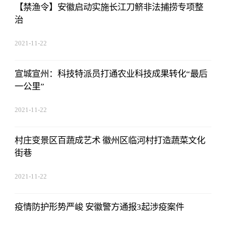
【禁渔令】安徽启动实施长江刀鲚非法捕捞专项整
治
2021-11-22
17:44:03
宣城宣州：科技特派员打通农业科技成果转化“最后
一公里”
2021-11-22
17:44:03
村庄变景区百蔬成艺术 徽州区临河村打造蔬菜文化
街巷
2021-11-22
17:44:03
疫情防护形势严峻 安徽警方通报3起涉疫案件