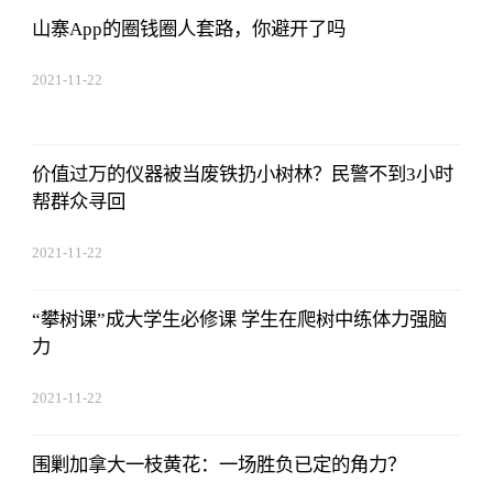
山寨App的圈钱圈人套路，你避开了吗
2021-11-22
17:44:03
价值过万的仪器被当废铁扔小树林？民警不到3小时
帮群众寻回
2021-11-22
17:44:03
“攀树课”成大学生必修课 学生在爬树中练体力强脑
力
2021-11-22
17:44:03
围剿加拿大一枝黄花：一场胜负已定的角力？