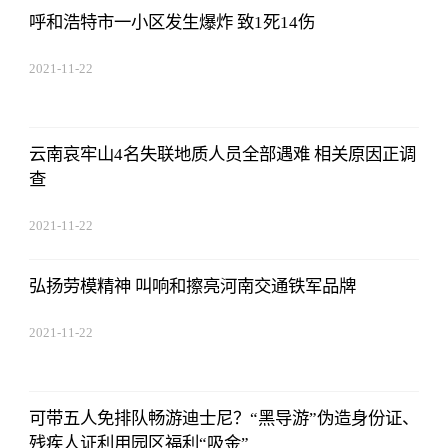
呼和浩特市一小区发生爆炸 致1死14伤
2021-11-22
17:44:03
云南哀牢山4名失联地质人员全部遇难 相关原因正调
查
2021-11-22
17:44:03
弘扬劳模精神 叫响和擦亮河南交通铁军品牌
2021-11-22
17:44:03
可带五人免排队畅游迪士尼？“黑导游”伪造身份证、
残疾人证利用园区福利“吸金”