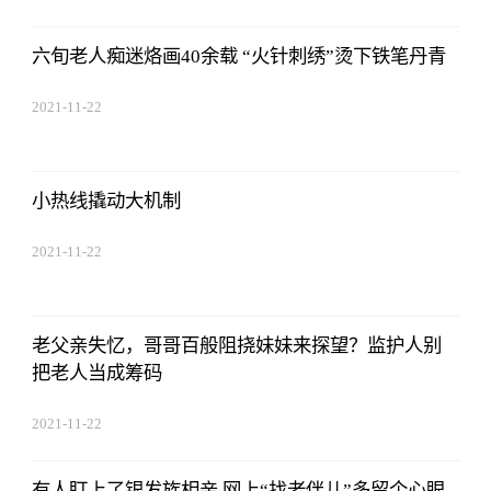
17:44:22
六旬老人痴迷烙画40余载 “火针刺绣”烫下铁笔丹青
2021-11-22
17:44:22
小热线撬动大机制
2021-11-22
17:44:22
老父亲失忆，哥哥百般阻挠妹妹来探望？监护人别
把老人当成筹码
2021-11-22
17:44:22
有人盯上了银发族相亲 网上“找老伴儿”多留个心眼