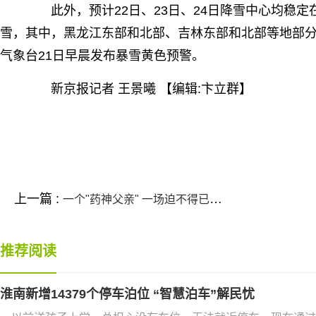
此外，预计22日、23日、24日降雪中心均稳定
雪，其中，黑龙江东部和北部、吉林东部和北部等地部分地
气象台21日早晨发布暴雪黄色预警。
新京报记者 王景曦
【编辑:卞立群】
标签：
上一篇 :
一个"药神父亲" 一场迫不得已的冒险自救
推荐阅读
淮南新增14379个停车泊位 “智慧泊车”解民忧