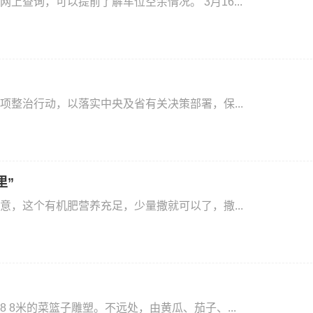
查询，可以提前了解车位空余情况。 3月16...
整治行动，以落实中央及省有关决策部署，保...
里”
，这个有机肥营养充足，少量撒就可以了，撒...
8米的菜篮子雕塑。不远处，由黄瓜、茄子、...