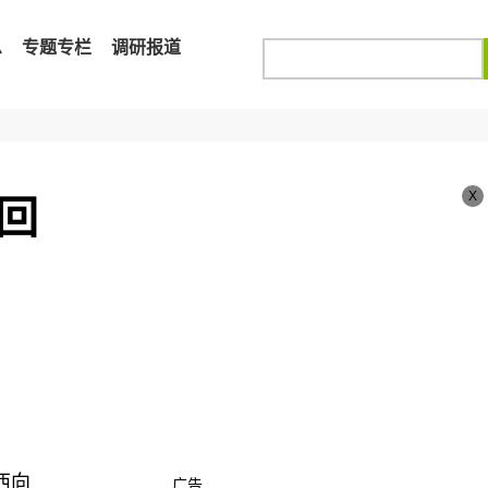
息
专题专栏
调研报道
X
回
西向
广告