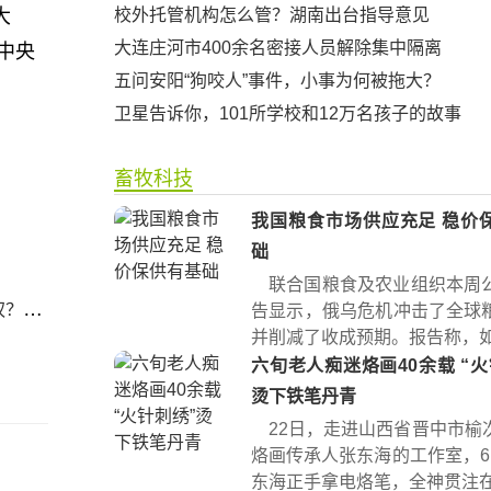
大
校外托管机构怎么管？湖南出台指导意见
大连庄河市400余名密接人员解除集中隔离
中央
五问安阳“狗咬人”事件，小事为何被拖大？
卫星告诉你，101所学校和12万名孩子的故事
畜牧科技
我国粮食市场供应充足 稳价
础
联合国粮食及农业组织本周
究机制
告显示，俄乌危机冲击了全球
并削减了收成预期。报告称，如果
六旬老人痴迷烙画40余载 “火针刺绣”
烫下铁笔丹青
22日，走进山西省晋中市榆
烙画传承人张东海的工作室，6
东海正手拿电烙笔，全神贯注在宣