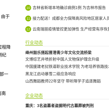
吉林省新增本地确诊病例1例 为吉林市报告
10
，由于
接力配送！成都全力保障高风险地区居家人员生活平
11
云南瑞丽疫情管控更加弹性 生产经营有序恢
12
行业动态
过程降
绛州鼓乐搭起晋港青少年文化交流桥梁
测纪
文博综艺井喷折射中国人文物保护理念升级
中国援建老挝铁道职业技术学院 为老培养铁路技
部一
黑龙江启动暴雪二级应急响应
山西舞蹈教师22年坚守 带听障学子追逐舞蹈
南南
企业动态
重庆：3名盗墓者盗掘明代古墓葬被判刑