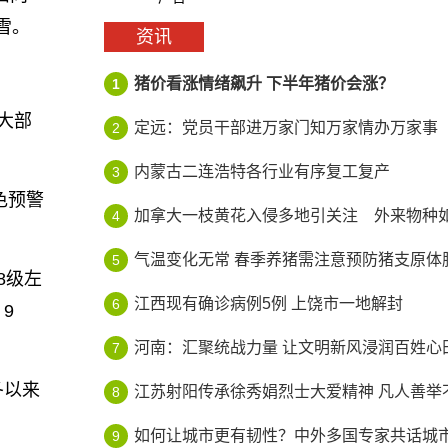
雪。
资讯
猪价看涨情绪飙升 下半年猪价会涨？
1
大部
定远：党员干部进万家门知万家情办万家事
2
内蒙古二连浩特各行业有序复工复产
3
色预警
加拿大一枝黄花入侵多地引关注 外来物种如何
4
气温变化无常 春季养猪需注意预防猪支原体
5
8级左
江西现有确诊病例5例 上饶市一地解封
6
9
河南：汇聚统战力量 让文明新风浸润百姓心
7
冬以来
江苏射阳传承徐秀娟烈士大爱精神 凡人善举不
8
如何让城市更有韧性？中外多国专家共话城市智
9