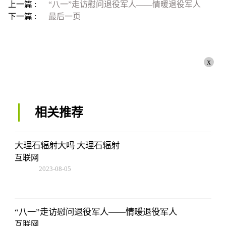
上一篇 :
“八一”走访慰问退役军人——情暖退役军人
下一篇 :
最后一页
x
相关推荐
大理石辐射大吗 大理石辐射
互联网
2023-08-05
08:55:53
“八一”走访慰问退役军人——情暖退役军人
互联网