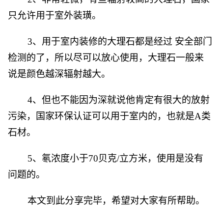
只允许用于室外装璜。
3、用于室内装修的大理石都是经过 安全部门
检测的了，所以尽可以放心使用，大理石一般来
说是颜色越深辐射越大。
4、但也不能因为深就说他肯定有很大的放射
污染，国家环保认证可以用于室内的，也就是A类
石材。
5、氡浓度小于70贝克/立方米，使用是没有
问题的。
本文到此分享完毕，希望对大家有所帮助。