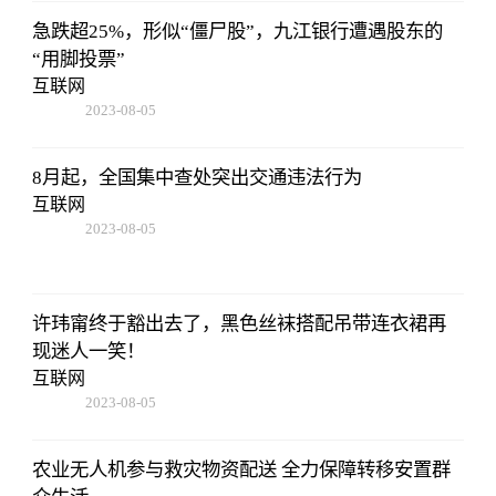
急跌超25%，形似“僵尸股”，九江银行遭遇股东的
“用脚投票”
互联网
2023-08-05
08:55:53
8月起，全国集中查处突出交通违法行为
互联网
2023-08-05
08:55:53
许玮甯终于豁出去了，黑色丝袜搭配吊带连衣裙再
现迷人一笑！
互联网
2023-08-05
08:55:53
农业无人机参与救灾物资配送 全力保障转移安置群