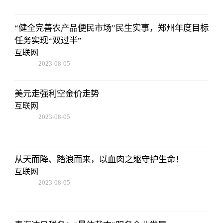
“健全完善农产品便民市场”民生实事，郑州年度目标
任务实现“双过半”
互联网
2023-08-05
08:55:53
美元走强利空金价走势
互联网
2023-08-05
08:55:53
从天而降、踏浪而来，以血肉之躯守护生命！
互联网
2023-08-05
08:55:53