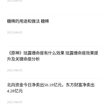
2023-08-05
08:55:53
糖稀的用途和做法 糖稀
2023-08-05
08:55:53
《原神》珐露珊命座有什么效果 珐露珊命座效果提
升及关键命座分析
2023-08-05
08:55:53
北向资金今日净卖出50.19亿元，东方财富净卖出
4.28亿元
2023-08-05
08:55:53