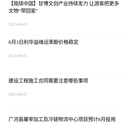
【简牍中国】甘博文创产业持续发力 让游客把更多
文物“带回家”
2023-08-05
08:55:53
8月3日利华益维远苯酚价格稳定
2023-08-05
08:55:53
建设工程施工合同需要注意哪些事项
2023-08-05
08:55:53
广河县屠宰加工及冷链物流中心项目预计8月投用