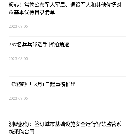
暖心！常德公布军人军属、退役军人和其他优抚对
象基本优待目录清单
2023-08-05
08:55:53
257名乒乓球选手 挥拍角逐
2023-08-05
08:55:53
《逐梦》！8月1日起重磅推出
2023-08-05
08:55:53
测绘股份：签订城市基础设施安全运行智慧监管系
统采购合同