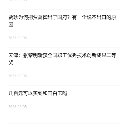
08:55:53
贾珍为何把贾蔷撵出宁国府？有一个说不出口的原
因
2023-08-05
08:55:53
天津：张黎明斩获全国职工优秀技术创新成果二等
奖
2023-08-05
08:55:53
几百元可以买到和田白玉吗
2023-08-05
08:55:53