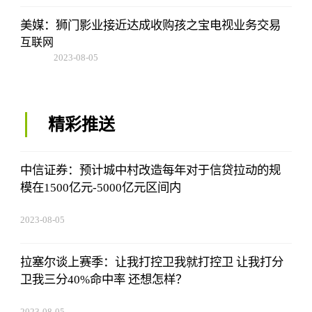
美媒：狮门影业接近达成收购孩之宝电视业务交易
互联网
2023-08-05
08:55:53
精彩推送
中信证券：预计城中村改造每年对于信贷拉动的规
模在1500亿元-5000亿元区间内
2023-08-05
08:55:53
拉塞尔谈上赛季：让我打控卫我就打控卫 让我打分
卫我三分40%命中率 还想怎样？
2023-08-05