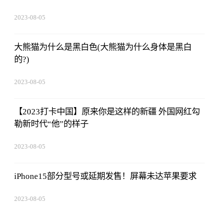
2023-08-05
08:55:53
大熊猫为什么是黑白色(大熊猫为什么身体是黑白
的?)
2023-08-05
08:55:53
【2023打卡中国】原来你是这样的新疆 外国网红勾
勒新时代“他”的样子
2023-08-05
08:55:53
iPhone15部分型号或延期发售！屏幕未达苹果要求
2023-08-05
08:55:53