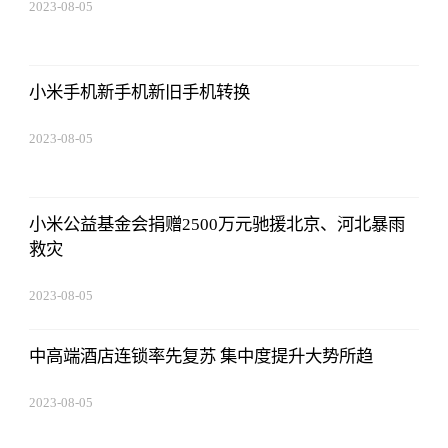
2023-08-05
08:55:53
小米手机新手机新旧手机转换
2023-08-05
08:55:53
小米公益基金会捐赠2500万元驰援北京、河北暴雨
救灾
2023-08-05
08:55:53
中高端酒店连锁率先复苏 集中度提升大势所趋
2023-08-05
08:55:53