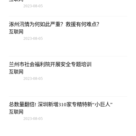
2023-08-05
08:55:53
涿州汛情为何如此严重？救援有何难点？
互联网
2023-08-05
08:55:53
兰州市社会福利院开展安全专题培训
互联网
2023-08-05
08:55:53
总数量翻倍! 深圳新增310家专精特新“小巨人”
互联网
2023-08-05
08:55:53