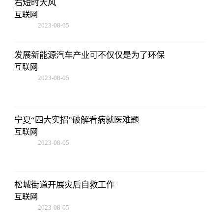
右短时大风
互联网
2023-08-05
08:55:53
发展新能源汽车产业可不仅仅是为了环保
互联网
2023-08-05
08:55:53
宁夏“四大实招”破解看病就医难题
互联网
2023-08-05
08:55:53
松城街道开展灾后自救工作
互联网
2023-08-05
08:55:53