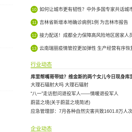
如何让城市更有韧性？中外多国专家共话城市智
10
吉林省新增本地确诊病例1例 为吉林市报告
11
接力配送！成都全力保障高风险地区居家人员生活平
12
云南瑞丽疫情管控更加弹性 生产经营有序恢
13
行业动态
库里帮嘴哥带娃？维金斯的两个女儿今日现身库
大理石辐射大吗 大理石辐射
“八一”走访慰问退役军人——情暖退役军人
蔚蓝之境(关于蔚蓝之境简述)
企业动态