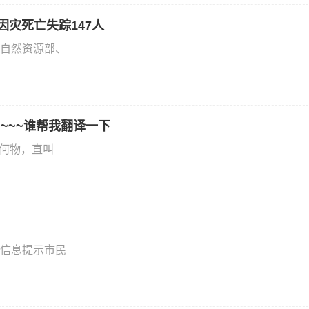
因灾死亡失踪147人
自然资源部、
You ~~~谁帮我翻译一下
为何物，直叫
信息提示市民