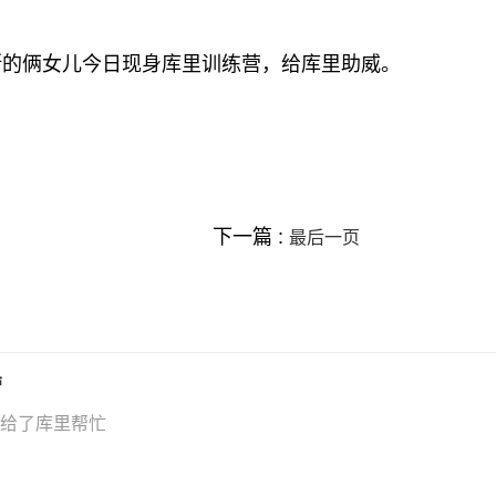
斯的俩女儿今日现身库里训练营，给库里助威。
下一篇 :
最后一页
营
给了库里帮忙