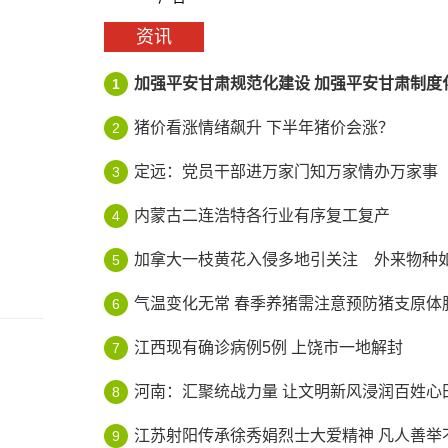
资讯
加强平安甘肃规范化建设 加强平安甘肃制度
1
猪价看涨情绪飙升 下半年猪价会涨？
2
定远：党员干部进万家门知万家情办万家事
3
内蒙古二连浩特各行业有序复工复产
4
加拿大一枝黄花入侵多地引关注 外来物种如何
5
气温变化无常 春季养猪需注意预防猪支原体
6
江西现有确诊病例5例 上饶市一地解封
7
河南：汇聚统战力量 让文明新风浸润百姓心
8
江苏射阳传承徐秀娟烈士大爱精神 凡人善举不
9