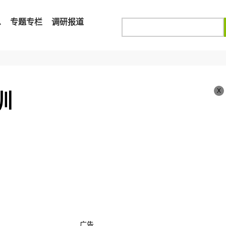
息
专题专栏
调研报道
X
训
广告