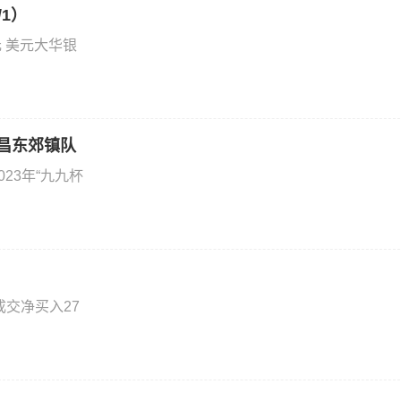
/1）
 美元大华银
文昌东郊镇队
23年“九九杯
交净买入27