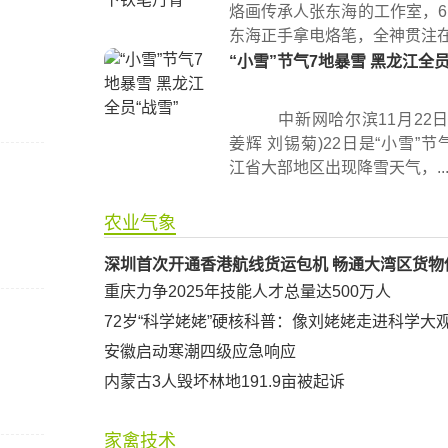
烙画传承人张东海的工作室，6
东海正手拿电烙笔，全神贯注在宣
“小雪”节气7地暴雪 黑龙江全员
中新网哈尔滨11月22日
姜辉 刘锡菊)22日是“小雪”
江省大部地区出现降雪天气，..
农业气象
深圳首次开通香港航线货运包机 畅通大湾区货物
重庆力争2025年技能人才总量达500万人
72岁“科学姥姥”硬核科普：像刘姥姥走进科学大
安徽启动寒潮四级应急响应
内蒙古3人毁坏林地191.9亩被起诉
家禽技术