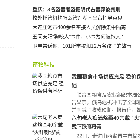
重庆：3名盗墓者盗掘明代古墓葬被判刑
校外托管机构怎么管？湖南出台指导意见
大连庄河市400余名密接人员解除集中隔离
五问安阳“狗咬人”事件，小事为何被拖大？
卫星告诉你，101所学校和12万名孩子的故事
畜牧科技
我国粮食市场供应充足 稳价
础
联合国粮食及农业组织本周
告显示，俄乌危机冲击了全球
并削减了收成预期。报告称，如果
六旬老人痴迷烙画40余载 “火针刺绣”
烫下铁笔丹青
22日，走进山西省晋中市榆