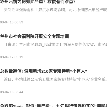
涿州汛情为何如此严重？救援有何难点？
受到连续强降雨和上游洪水过境影响，河北涿州防汛形势严峻
08-04 18:00:59
兰州市社会福利院开展安全专题培训
【来源：兰州市民政局_民政要闻】为深入贯彻落实省、市民
08-04 17:09:19
总数量翻倍! 深圳新增310家专精特新“小巨人”
近日，各地陆续公示第五批国家级专精特新“小巨人”企业名单
08-04 16:53:44
急跌超25%，形似“僵尸股”，九江银行遭遇股东的“用脚