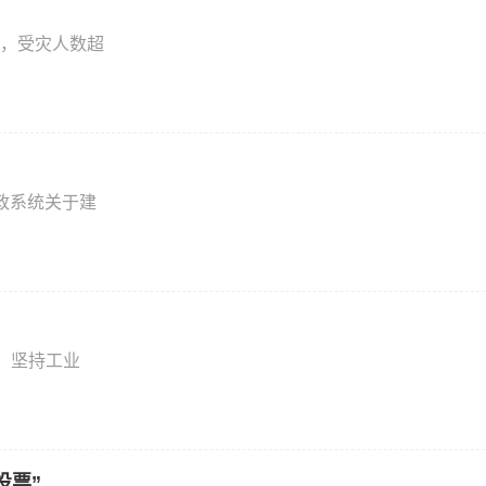
，受灾人数超
政系统关于建
。坚持工业
投票”