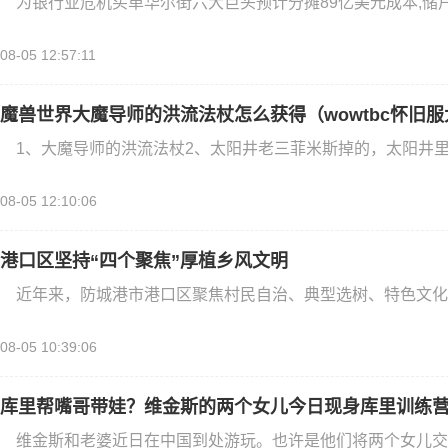
为银行业危机买单华尔街六大巨头预计分摊89亿美元成本,储户
08-05 12:57:11
魔兽世界大魔导师的洪流法杖怎么获得（wowtbc怀旧
1、大魔导师的洪流法杖2、太阳井老三菲米斯掉的，太阳井里
08-05 12:10:06
港口区坚持“四个聚焦”厚植乡风文明
近年来，防城港市港口区聚焦村民自治、典型选树、特色文化
08-05 10:39:06
库里帮嘴哥带娃？维金斯的两个女儿今日现身库里训练
维金斯和老婆近日在中国到处游玩。也许是他们将两个女儿交