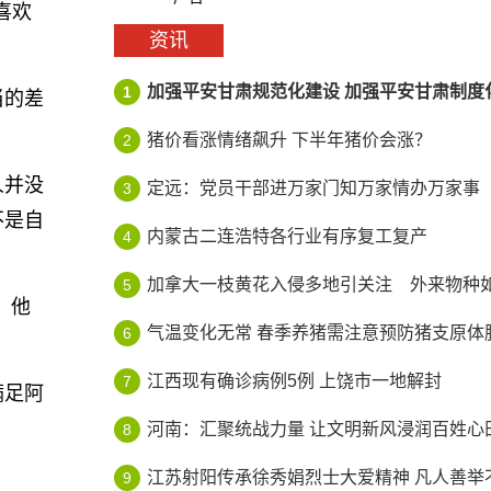
喜欢
资讯
加强平安甘肃规范化建设 加强平安甘肃制度
1
当的差
猪价看涨情绪飙升 下半年猪价会涨？
2
人并没
定远：党员干部进万家门知万家情办万家事
3
不是自
内蒙古二连浩特各行业有序复工复产
4
加拿大一枝黄花入侵多地引关注 外来物种如何
5
，他
气温变化无常 春季养猪需注意预防猪支原体
6
江西现有确诊病例5例 上饶市一地解封
7
满足阿
河南：汇聚统战力量 让文明新风浸润百姓心
8
江苏射阳传承徐秀娟烈士大爱精神 凡人善举不
9