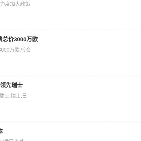
力度加大政策
费总价3000万欧
000万欧,转会
1领先瑞士
瑞士,瑞士,日
本