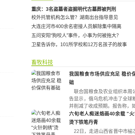
重庆：3名盗墓者盗掘明代古墓葬被判刑
校外托管机构怎么管？湖南出台指导意见
大连庄河市400余名密接人员解除集中隔离
五问安阳“狗咬人”事件，小事为何被拖大？
卫星告诉你，101所学校和12万名孩子的故事
畜牧科技
我国粮食市场供应充足 稳价
础
联合国粮食及农业组织本周
告显示，俄乌危机冲击了全球
并削减了收成预期。报告称，如果
六旬老人痴迷烙画40余载 “火针刺绣”
烫下铁笔丹青
22日，走进山西省晋中市榆