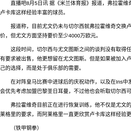
直播吧8月5日讯 据《米兰体育报》报道，弗拉霍
卢卡库这样经验丰富的球员。
报道称，目前尤文仍未与切尔西就弗拉霍维奇交换
价，但尤文方面坚持要价至少4000万欧元。
这段时间，切尔西与尤文图斯之间的谈判没有取得
有要求被出售，他更想留在尤文图斯。但是如果被加入
己的选择，而是处于俱乐部的需要。
在对阵皇马比赛中进球后的庆祝动作，以及在Ins
会优先考虑加盟巴黎圣日耳曼，不过他也会听取切尔西
弗拉霍维奇目前正在进行恢复训练，他不仅是尤文
莱格里的要求，而阿莱格里一直更欣赏卢卡库这样经验
（铁甲钢拳）