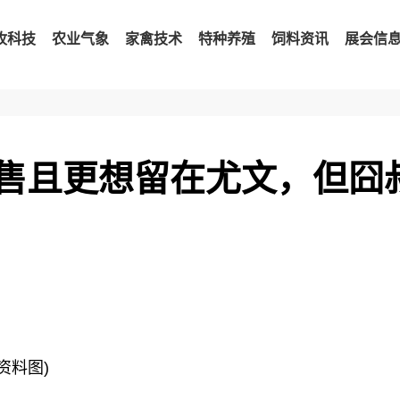
牧科技
农业气象
家禽技术
特种养殖
饲料资讯
展会信
出售且更想留在尤文，但囧
(资料图)