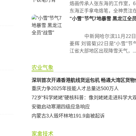
烙画传承人张东海的工作室，6
东海正手拿电烙笔，全神贯注在宣
“小雪”节气7地暴雪 黑龙江全员
中新网哈尔滨11月22日
姜辉 刘锡菊)22日是“小雪”
江省大部地区出现降雪天气，..
农业气象
深圳首次开通香港航线货运包机 畅通大湾区货物
重庆力争2025年技能人才总量达500万人
72岁“科学姥姥”硬核科普：像刘姥姥走进科学大
安徽启动寒潮四级应急响应
内蒙古3人毁坏林地191.9亩被起诉
家禽技术