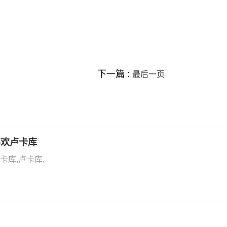
下一篇 :
最后一页
喜欢卢卡库
库,卢卡库,