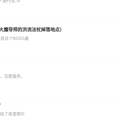
,银行业,华
服大魔导师的洪流法杖掉落地点）
就这个BOSS最
、志愿服务，
营
给了库里帮忙