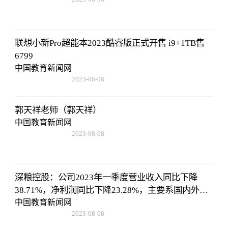
22:57:18
联想小新Pro超能本2023酷睿版正式开售 i9+1TB售
6799
中国教育新闻网
2023-08-08
22:57:18
郭天祥老师（郭天祥）
中国教育新闻网
2023-08-08
22:57:18
深粮控股：公司2023年一季度营业收入同比下降
38.71%，净利润同比下降23.28%，主要系国内外粮
油大宗商品价格下降，粮油需求端低迷，公司报告
中国教育新闻网
2023-08-08
期内粮油贸易量同比下降，营业收入减少
22:57:18