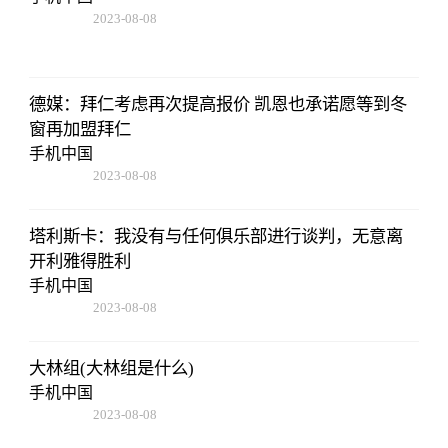
2023-08-08
16:06:05
德媒：拜仁考虑再次提高报价 凯恩也承诺愿等到冬
窗再加盟拜仁
手机中国
2023-08-08
16:06:05
塔利斯卡：我没有与任何俱乐部进行谈判，无意离
开利雅得胜利
手机中国
2023-08-08
16:06:05
大林组(大林组是什么)
手机中国
2023-08-08
16:06:05