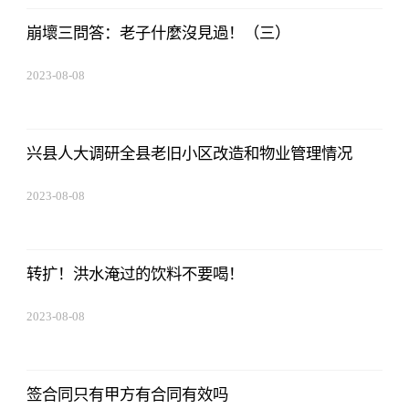
崩壞三問答：老子什麼沒見過！（三）
2023-08-08
16:06:05
兴县人大调研全县老旧小区改造和物业管理情况
2023-08-08
16:06:05
转扩！洪水淹过的饮料不要喝！
2023-08-08
16:06:05
签合同只有甲方有合同有效吗