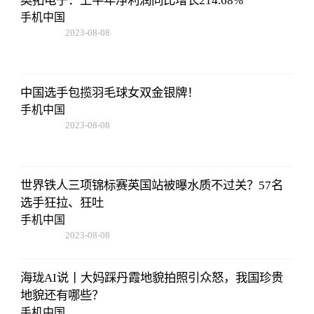
手机中国
2023-08-08
16:06:05
中国选手包揽羽毛球女双金银牌！
手机中国
2023-08-08
16:06:05
世界铁人三项锦标赛英国站被曝水质不过关？57名
选手狂拉、狂吐
手机中国
2023-08-08
16:06:05
海珑AI说丨大妈踩丹霞地貌拍照引众怒，我国珍贵
地貌还有哪些？
手机中国