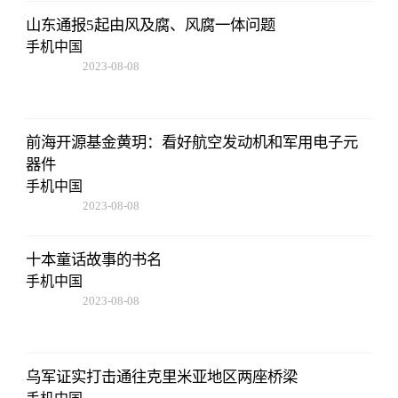
山东通报5起由风及腐、风腐一体问题
手机中国
2023-08-08
16:06:05
前海开源基金黄玥：看好航空发动机和军用电子元
器件
手机中国
2023-08-08
16:06:05
十本童话故事的书名
手机中国
2023-08-08
16:06:05
乌军证实打击通往克里米亚地区两座桥梁