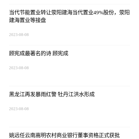
当代节能置业转让荥阳建海当代置业49%股份，荥阳
建海置业等接盘
2023-08-08
16:06:05
顾宪成最著名的诗 顾宪成
2023-08-08
16:06:05
黑龙江再发暴雨红警 牡丹江洪水形成
2023-08-08
16:06:05
姚远任云南嵩明农村商业银行董事资格正式获批