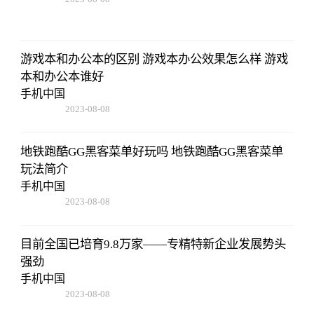
16:06:05
游戏本和办公本的区别 游戏本办公效果怎么样 游戏
本和办公本谁好
手机中国
2023-08-08
16:06:05
地铁跑酷GG黑客菜单好玩吗 地铁跑酷GG黑客菜单
玩法简介
手机中国
2023-08-08
16:06:05
目前全国已培育9.8万家——专精特新企业发展势头
强劲
手机中国
2023-08-08
16:06:05