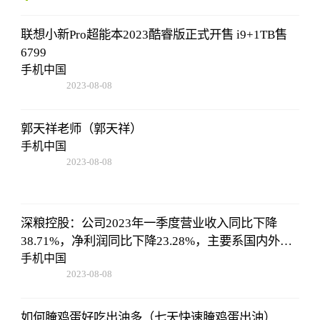
联想小新Pro超能本2023酷睿版正式开售 i9+1TB售
6799
手机中国
2023-08-08
16:06:05
郭天祥老师（郭天祥）
手机中国
2023-08-08
16:06:05
深粮控股：公司2023年一季度营业收入同比下降
38.71%，净利润同比下降23.28%，主要系国内外粮
油大宗商品价格下降，粮油需求端低迷，公司报告
手机中国
2023-08-08
期内粮油贸易量同比下降，营业收入减少
16:06:05
如何腌鸡蛋好吃出油多（七天快速腌鸡蛋出油）