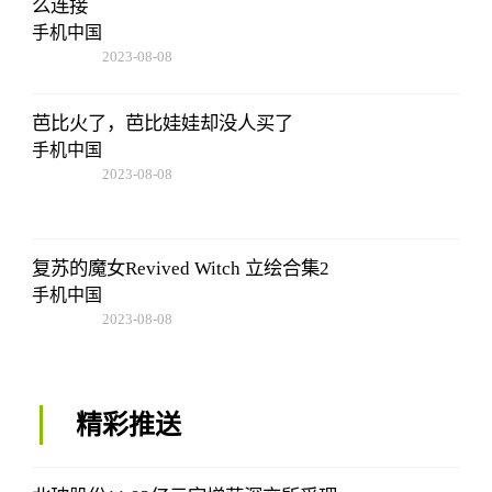
么连接
手机中国
2023-08-08
16:06:05
芭比火了，芭比娃娃却没人买了
手机中国
2023-08-08
16:06:05
复苏的魔女Revived Witch 立绘合集2
手机中国
2023-08-08
16:06:05
精彩推送