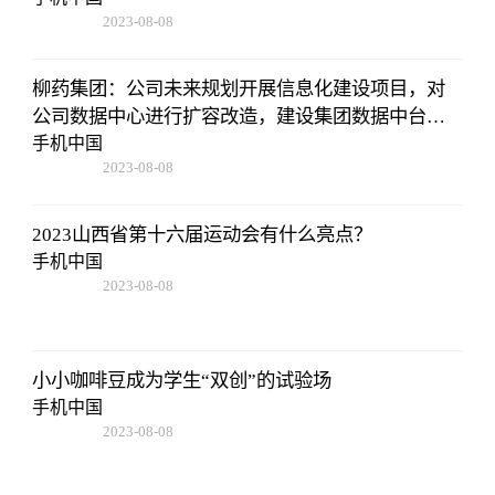
2023-08-08
16:06:05
柳药集团：公司未来规划开展信息化建设项目，对
公司数据中心进行扩容改造，建设集团数据中台，
开展智能云服务平台、零售数字化管理系统、互联
手机中国
2023-08-08
网医疗+慢病管理系统等研发应用
16:06:05
2023山西省第十六届运动会有什么亮点？
手机中国
2023-08-08
16:06:05
小小咖啡豆成为学生“双创”的试验场
手机中国
2023-08-08
16:06:05