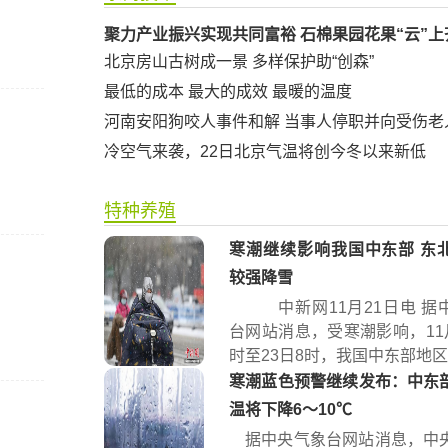
聚力产业振兴实现共同富裕 石棉果园花果“云”上
北京房山古树成一景 多样保护助“创森”
最低的成本 最大的成效 最暖的温度
河南安阳狗咬人事件和解 当事人停职并向受伤老
冷空气来袭，22日北京气温将创今冬以来新低
特种养殖
寒潮继续影响我国中东部 东
较强降雪
中新网11月21日电 据
台网站消息，受寒潮影响，11月
时至23日8时，我国中东部地区将
寒潮蓝色预警继续发布：中东
温将下降6～10℃
据中央气象台网站消息，中