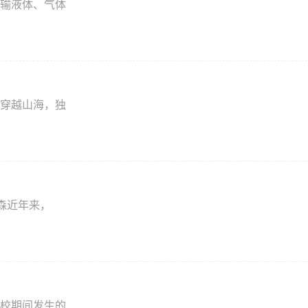
输液体、气体
穿越山海，独
森近年来，
校期间发生的