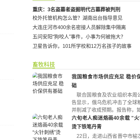
重庆：3名盗墓者盗掘明代古墓葬被判刑
校外托管机构怎么管？湖南出台指导意见
大连庄河市400余名密接人员解除集中隔离
五问安阳“狗咬人”事件，小事为何被拖大？
卫星告诉你，101所学校和12万名孩子的故事
畜牧科技
我国粮食市场供应充足 稳价
础
联合国粮食及农业组织本周
告显示，俄乌危机冲击了全球
并削减了收成预期。报告称，如果
六旬老人痴迷烙画40余载 “火针刺绣”
烫下铁笔丹青
22日，走进山西省晋中市榆