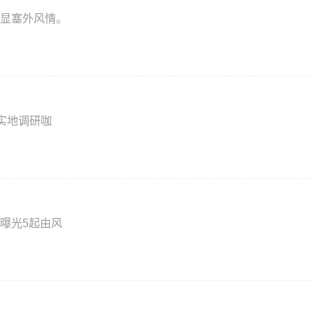
显塞外风情。
实地调研咖
曝光5起由风