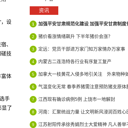
资讯
”，设
加强平安甘肃规范化建设 加强平安甘肃制度
1
猪价看涨情绪飙升 下半年猪价会涨？
2
住宿、
定远：党员干部进万家门知万家情办万家事
3
切磋技
内蒙古二连浩特各行业有序复工复产
4
加拿大一枝黄花入侵多地引关注 外来物种如何
5
丰富体
气温变化无常 春季养猪需注意预防猪支原体
6
选手
江西现有确诊病例5例 上饶市一地解封
7
彰显了
河南：汇聚统战力量 让文明新风浸润百姓心
8
江苏射阳传承徐秀娟烈士大爱精神 凡人善举不
9