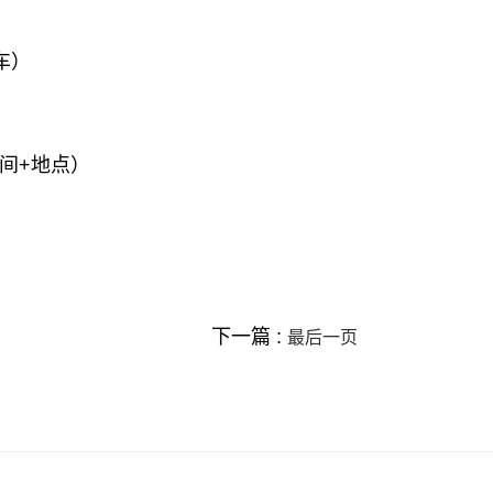
车）
间+地点）
下一篇 :
最后一页