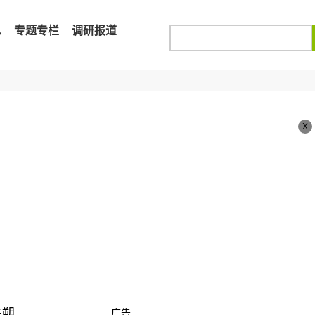
息
专题专栏
调研报道
X
在朔
广告