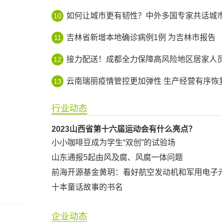
如何让城市更有韧性？中外多国专家共话城市智
10
吉林省新增本地确诊病例1例 为吉林市报告
11
接力配送！成都全力保障高风险地区居家人员生活平
12
云南瑞丽疫情管控更加弹性 生产经营有序恢
13
行业动态
2023山西省第十六届运动会有什么亮点？
小小咖啡豆成为学生“双创”的试验场
山东通报5起由风及腐、风腐一体问题
前海开源基金黄玥：看好航空发动机和军用电子
十本童话故事的书名
企业动态