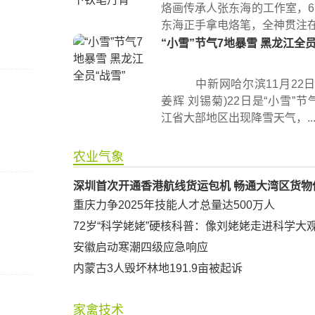
烙画传承人张东海的工作室，6
东海正手拿电烙笔，全神贯注在宣
“小雪”节气7地暴雪 黑龙江全员
中新网哈尔滨11月22日
姜辉 刘锡菊)22日是“小雪”
江省大部地区出现降雪天气，..
农业气象
深圳首次开通香港航线货运包机 畅通大湾区货物
重庆力争2025年技能人才总量达500万人
72岁“科学姥姥”硬核科普：像刘姥姥走进科学大
安徽启动寒潮四级应急响应
内蒙古3人毁坏林地191.9亩被起诉
家禽技术