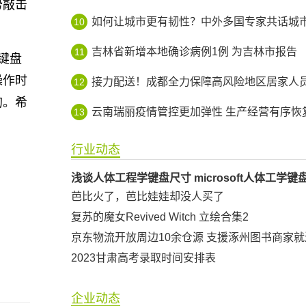
势敲击
如何让城市更有韧性？中外多国专家共话城市智
10
吉林省新增本地确诊病例1例 为吉林市报告
11
键盘
操作时
接力配送！成都全力保障高风险地区居家人员生活平
12
的。希
云南瑞丽疫情管控更加弹性 生产经营有序恢
13
行业动态
芭比火了，芭比娃娃却没人买了
复苏的魔女Revived Witch 立绘合集2
2023甘肃高考录取时间安排表
企业动态