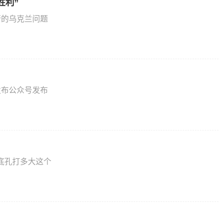
胜利”
行的乌克兰问题
发布公众号发布
的底孔打多大这个