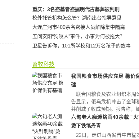
重庆：3名盗墓者盗掘明代古墓葬被判刑
校外托管机构怎么管？湖南出台指导意见
大连庄河市400余名密接人员解除集中隔离
五问安阳“狗咬人”事件，小事为何被拖大？
卫星告诉你，101所学校和12万名孩子的故事
畜牧科技
我国粮食市场供应充足 稳价
础
联合国粮食及农业组织本周
告显示，俄乌危机冲击了全球
并削减了收成预期。报告称，如果
六旬老人痴迷烙画40余载 “火针刺绣”
烫下铁笔丹青
22日，走进山西省晋中市榆