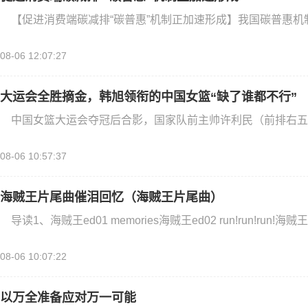
【促进消费端碳减排“碳普惠”机制正加速形成】我国碳普惠机
08-06 12:07:27
大运会全胜摘金，韩旭领衔的中国女篮“缺了谁都不行”
中国女篮大运会夺冠后合影，国家队前主帅许利民（前排右五
08-06 10:57:37
海贼王片尾曲催泪回忆（海贼王片尾曲）
导读1、海贼王ed01 memories海贼王ed02 run!run!run!海贼王
08-06 10:07:22
以万全准备应对万一可能