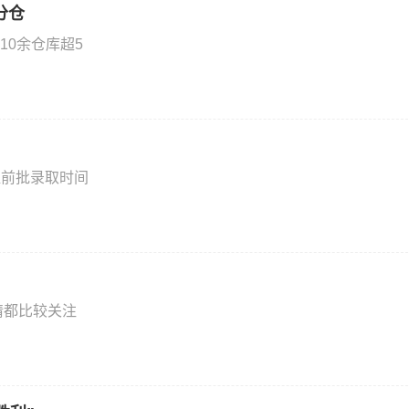
分仓
0余仓库超5
提前批录取时间
情都比较关注