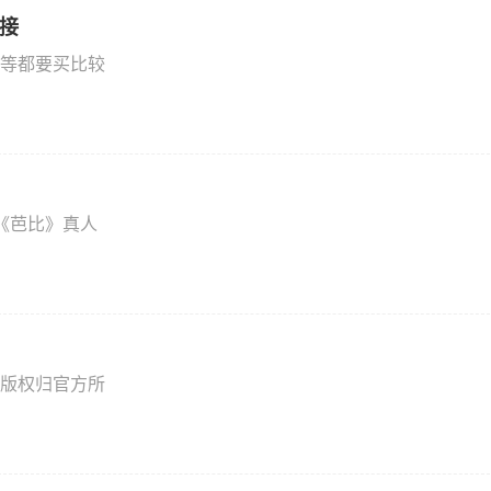
连接
等都要买比较
《芭比》真人
版权归官方所