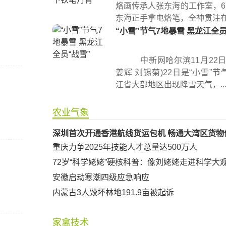
烙画传承人张东海的工作室，6
东海正手拿电烙笔，全神贯注在宣
“小雪”节气7地暴雪 黑龙江全员
中新网哈尔滨11月22日
姜辉 刘锡菊)22日是“小雪”
江省大部地区出现降雪天气，..
农业气象
深圳首次开通香港航线货运包机 畅通大湾区货物
重庆力争2025年技能人才总量达500万人
72岁“科学姥姥”硬核科普：像刘姥姥走进科学大
安徽启动寒潮四级应急响应
内蒙古3人毁坏林地191.9亩被起诉
家禽技术