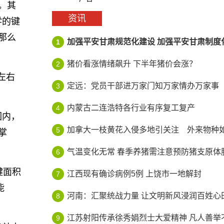
。其
资讯
学的键
那么
加强平安甘肃规范化建设 加强平安甘肃制度
1
猪价看涨情绪飙升 下半年猪价会涨？
2
左右
定远：党员干部进万家门知万家情办万家事
3
内蒙古二连浩特各行业有序复工复产
4
围内，
加拿大一枝黄花入侵多地引关注 外来物种如何
5
掌
气温变化无常 春季养猪需注意预防猪支原体
6
键面积
江西现有确诊病例5例 上饶市一地解封
7
能
河南：汇聚统战力量 让文明新风浸润百姓心
8
江苏射阳传承徐秀娟烈士大爱精神 凡人善举不
9