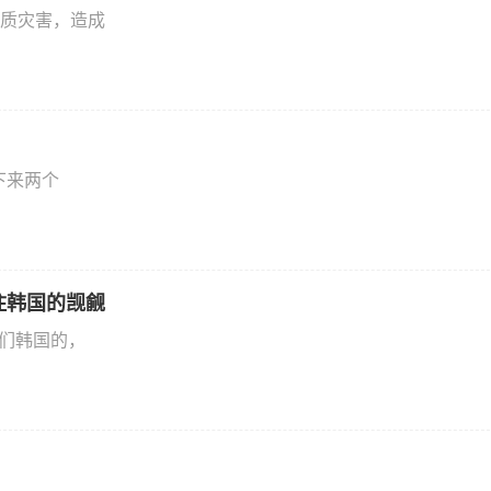
质灾害，造成
下来两个
住韩国的觊觎
他们韩国的，