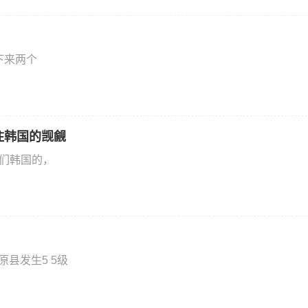
下来两个
住韩国的觊觎
他们韩国的，
县发生5 5级