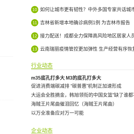
如何让城市更有韧性？中外多国专家共话城市智
10
吉林省新增本地确诊病例1例 为吉林市报告
11
接力配送！成都全力保障高风险地区居家人员生活平
12
云南瑞丽疫情管控更加弹性 生产经营有序恢
13
行业动态
m35底孔打多大 M3的底孔打多大
促进消费端碳减排 “碳普惠”机制正加速形成
大运会全胜摘金，韩旭领衔的中国女篮“缺了谁都
海贼王片尾曲催泪回忆（海贼王片尾曲）
以万全准备应对万一可能
企业动态