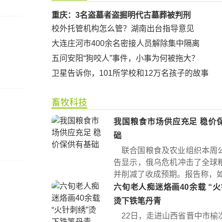
重庆：3名盗墓者盗掘明代古墓葬被判刑
校外托管机构怎么管？湖南出台指导意见
大连庄河市400余名密接人员解除集中隔离
五问安阳“狗咬人”事件，小事为何被拖大？
卫星告诉你，101所学校和12万名孩子的故事
畜牧科技
我国粮食市场供应充足 稳价
础
联合国粮食及农业组织本周
告显示，俄乌危机冲击了全球
并削减了收成预期。报告称，如果
六旬老人痴迷烙画40余载 “火针刺绣”
烫下铁笔丹青
22日，走进山西省晋中市榆