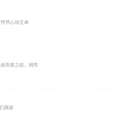
）
，怦然心动王卓
演唱会到来之前，网传
我们两家