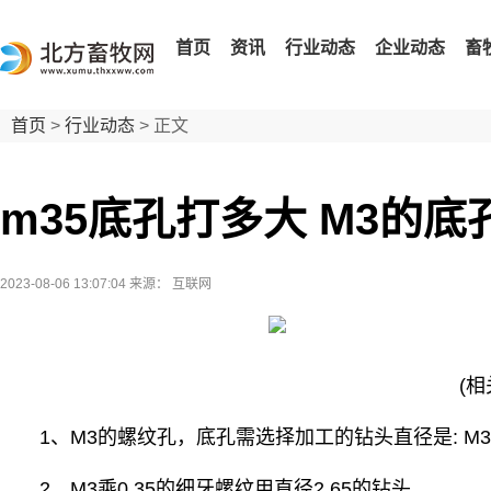
首页
资讯
行业动态
企业动态
畜
首页
>
行业动态
> 正文
m35底孔打多大 M3的
2023-08-06 13:07:04
来源： 互联网
(
1、M3的螺纹孔，底孔需选择加工的钻头直径是: M3
2、M3乘0.35的细牙螺纹用直径2.65的钻头。