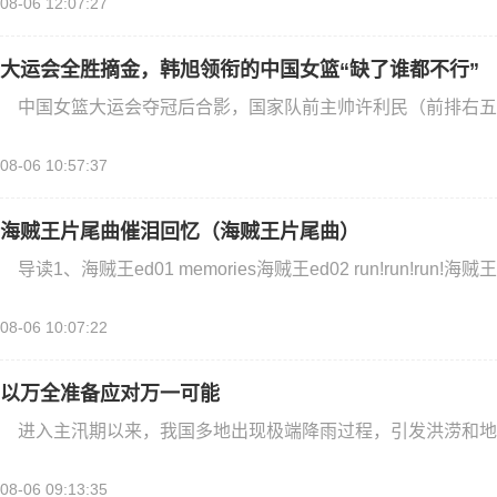
08-06 12:07:27
大运会全胜摘金，韩旭领衔的中国女篮“缺了谁都不行”
中国女篮大运会夺冠后合影，国家队前主帅许利民（前排右五
08-06 10:57:37
海贼王片尾曲催泪回忆（海贼王片尾曲）
导读1、海贼王ed01 memories海贼王ed02 run!run!run!海贼王
08-06 10:07:22
以万全准备应对万一可能
进入主汛期以来，我国多地出现极端降雨过程，引发洪涝和地
08-06 09:13:35