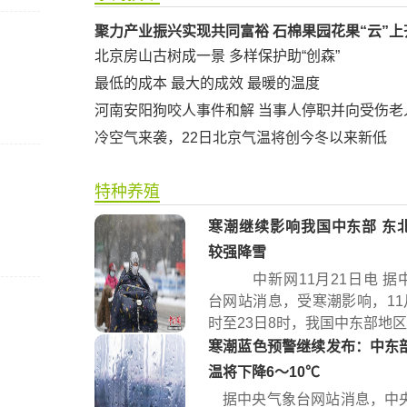
聚力产业振兴实现共同富裕 石棉果园花果“云”上
北京房山古树成一景 多样保护助“创森”
最低的成本 最大的成效 最暖的温度
河南安阳狗咬人事件和解 当事人停职并向受伤老
冷空气来袭，22日北京气温将创今冬以来新低
特种养殖
寒潮继续影响我国中东部 东
较强降雪
中新网11月21日电 据
台网站消息，受寒潮影响，11月
时至23日8时，我国中东部地区将
寒潮蓝色预警继续发布：中东
温将下降6～10℃
据中央气象台网站消息，中