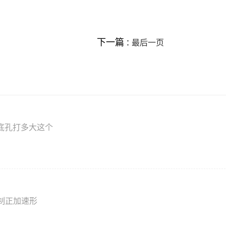
下一篇 :
最后一页
的底孔打多大这个
制正加速形