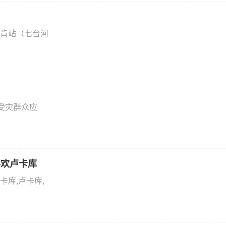
肯站（七台河
受灾群众应
喜欢卢卡库
库,卢卡库,