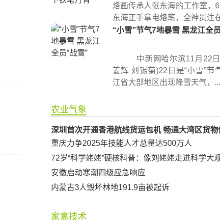
烙画传承人张东海的工作室，6
东海正手拿电烙笔，全神贯注在宣
“小雪”节气7地暴雪 黑龙江全员
中新网哈尔滨11月22日
姜辉 刘锡菊)22日是“小雪”
江省大部地区出现降雪天气，..
农业气象
深圳首次开通香港航线货运包机 畅通大湾区货物
重庆力争2025年技能人才总量达500万人
72岁“科学姥姥”硬核科普：像刘姥姥走进科学大
安徽启动寒潮四级应急响应
内蒙古3人毁坏林地191.9亩被起诉
家禽技术