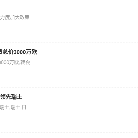
力度加大政策
费总价3000万欧
000万欧,转会
1领先瑞士
瑞士,瑞士,日