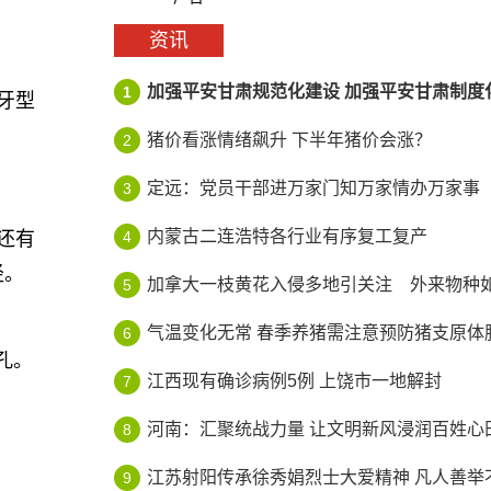
资讯
加强平安甘肃规范化建设 加强平安甘肃制度
1
牙型
猪价看涨情绪飙升 下半年猪价会涨？
2
定远：党员干部进万家门知万家情办万家事
3
内蒙古二连浩特各行业有序复工复产
还有
4
径。
加拿大一枝黄花入侵多地引关注 外来物种如何
5
气温变化无常 春季养猪需注意预防猪支原体
6
孔。
江西现有确诊病例5例 上饶市一地解封
7
河南：汇聚统战力量 让文明新风浸润百姓心
8
江苏射阳传承徐秀娟烈士大爱精神 凡人善举不
9