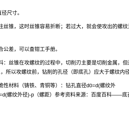
直径尺寸。
住丝锥，这时丝锥容易折断；若过大，就会使攻出的螺纹
合公差，可以查钳工手册。
料：丝锥在攻螺纹的过程中，切削刃主要是切削金属，但
象，所以攻螺纹前，钻削的孔径（即底孔）应大于螺纹内
性材料（铸铁、青铜等）：钻孔直径d0=d(螺纹外
0=d(螺纹外径)-p（螺距）参考资料来源：百度百科——底