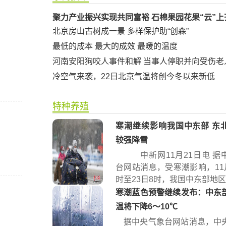
聚力产业振兴实现共同富裕 石棉果园花果“云”上
北京房山古树成一景 多样保护助“创森”
最低的成本 最大的成效 最暖的温度
河南安阳狗咬人事件和解 当事人停职并向受伤老
冷空气来袭，22日北京气温将创今冬以来新低
特种养殖
寒潮继续影响我国中东部 东
较强降雪
中新网11月21日电 据
台网站消息，受寒潮影响，11月
时至23日8时，我国中东部地区将
寒潮蓝色预警继续发布：中东
温将下降6～10℃
据中央气象台网站消息，中