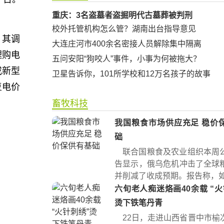
重庆：3名盗墓者盗掘明代古墓葬被判刑
校外托管机构怎么管？湖南出台指导意见
，其调
大连庄河市400余名密接人员解除集中隔离
理购电
五问安阳“狗咬人”事件，小事为何被拖大？
或新型
卫星告诉你，101所学校和12万名孩子的故事
复电价
畜牧科技
我国粮食市场供应充足 稳价
础
联合国粮食及农业组织本周
告显示，俄乌危机冲击了全球
并削减了收成预期。报告称，如果
六旬老人痴迷烙画40余载 “火针刺绣”
烫下铁笔丹青
22日，走进山西省晋中市榆