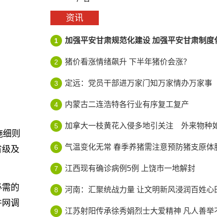
资讯
加强平安甘肃规范化建设 加强平安甘肃制度
1
猪价看涨情绪飙升 下半年猪价会涨？
2
定远：党员干部进万家门知万家情办万家事
3
内蒙古二连浩特各行业有序复工复产
4
加拿大一枝黄花入侵多地引关注 外来物种如何
5
施细则
气温变化无常 春季养猪需注意预防猪支原体
6
省级及
江西现有确诊病例5例 上饶市一地解封
7
必需的
河南：汇聚统战力量 让文明新风浸润百姓心
8
并网调
江苏射阳传承徐秀娟烈士大爱精神 凡人善举不
9