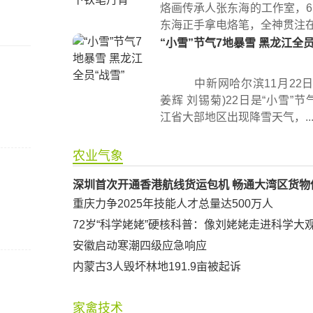
烙画传承人张东海的工作室，6
东海正手拿电烙笔，全神贯注在宣
“小雪”节气7地暴雪 黑龙江全员
中新网哈尔滨11月22日
姜辉 刘锡菊)22日是“小雪”
江省大部地区出现降雪天气，..
农业气象
深圳首次开通香港航线货运包机 畅通大湾区货物
重庆力争2025年技能人才总量达500万人
72岁“科学姥姥”硬核科普：像刘姥姥走进科学大
安徽启动寒潮四级应急响应
内蒙古3人毁坏林地191.9亩被起诉
家禽技术