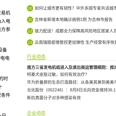
如何让城市更有韧性？中外多国专家共话城市智
10
交易机
吉林省新增本地确诊病例1例 为吉林市报告
11
纳入电
供方参
接力配送！成都全力保障高风险地区居家人员生活平
12
云南瑞丽疫情管控更加弹性 生产经营有序恢
13
设备
行业动态
放电电
柯基犬皮肤过敏，如何有效治疗？
的时
华为折叠屏的生态打造路径：从各美其美到美美
十
北化股份（002246）：8月8日北向资金增持36.
营条件
新抗真菌分子对多种感染有效
企业动态
一日。