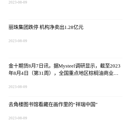
2023-08-09
16:51:37
丽珠集团跌停 机构净卖出1.28亿元
2023-08-09
16:51:37
金十期货8月7日讯，据Mysteel调研显示，截至2023
年8月4日（第31周），全国重点地区棕榈油商业库
存约61.76万吨，较上周减少5.39万吨，降幅8.03%；
2023-08-09
同比2022年第31周棕榈油商业库存增加39.75万吨，
16:51:37
增幅180.60%
去角楼图书馆看藏在画作里的“祥瑞中国”
2023-08-09
16:51:37