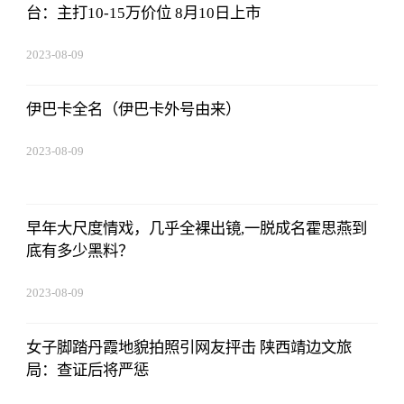
台：主打10-15万价位 8月10日上市
2023-08-09
16:51:37
伊巴卡全名（伊巴卡外号由来）
2023-08-09
16:51:37
早年大尺度情戏，几乎全裸出镜,一脱成名霍思燕到
底有多少黑料？
2023-08-09
16:51:37
女子脚踏丹霞地貌拍照引网友抨击 陕西靖边文旅
局：查证后将严惩