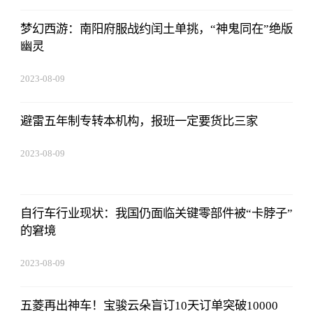
梦幻西游：南阳府服战约闰土单挑，“神鬼同在”绝版
幽灵
2023-08-09
16:51:37
避雷五年制专转本机构，报班一定要货比三家
2023-08-09
16:51:37
自行车行业现状：我国仍面临关键零部件被“卡脖子”
的窘境
2023-08-09
16:51:37
五菱再出神车！宝骏云朵盲订10天订单突破10000