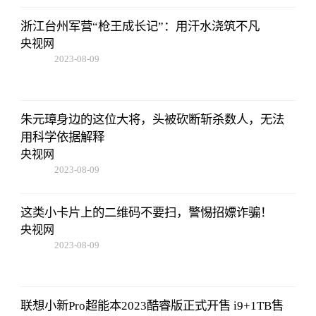
浙江台州军营“枪王成长记”：用汗水浇筑不凡
央视网
2023-08-09
16:51:37
朱元璋身边的这位大将，头被砍断斩杀数人，无法
用科学依据解释
央视网
2023-08-09
16:51:37
这类小卡片上的二维码不要扫，警惕招嫖诈骗！
央视网
2023-08-09
16:51:37
联想小新Pro超能本2023酷睿版正式开售 i9+1TB售