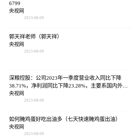
6799
央视网
2023-08-09
16:51:37
郭天祥老师（郭天祥）
央视网
2023-08-09
16:51:37
深粮控股：公司2023年一季度营业收入同比下降
38.71%，净利润同比下降23.28%，主要系国内外粮
油大宗商品价格下降，粮油需求端低迷，公司报告
央视网
2023-08-09
期内粮油贸易量同比下降，营业收入减少
16:51:37
如何腌鸡蛋好吃出油多（七天快速腌鸡蛋出油）
央视网
2023-08-09
16:51:37