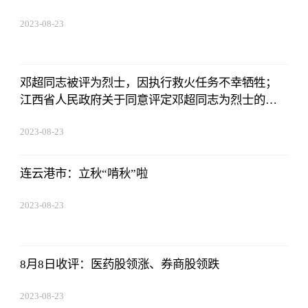
2023-08-23
17:50:48
邓超同志被评为烈士，因执行救火任务不幸牺牲；
江西省人民政府关于同意评定邓超同志为烈士的批
复赣州市人民政府：你市《关于请求批准邓超同志
2023-08-23
为烈士的请示》（赣市府文〔2023〕72号）收悉。
17:50:48
经研究，现批复如下
连云港市：立秋“啃秋”啦
2023-08-23
17:50:48
8月8日收评：医药股领涨、券商股领跌
2023-08-23
17:50:48