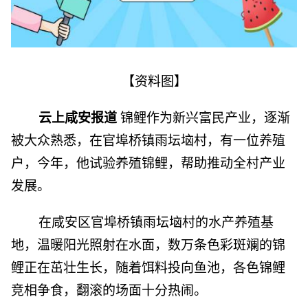
【资料图】
云上咸安报道
锦鲤作为新兴富民产业，逐渐
被大众熟悉，在官埠桥镇雨坛垴村，有一位养殖
户，今年，他试验养殖锦鲤，帮助推动全村产业
发展。
在咸安区官埠桥镇雨坛垴村的水产养殖基
地，温暖阳光照射在水面，数万条色彩斑斓的锦
鲤正在茁壮生长，随着饵料投向鱼池，各色锦鲤
竞相争食，翻滚的场面十分热闹。