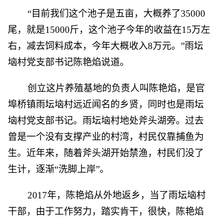
“目前我们这个池子是五亩，大概养了35000
尾，就是15000斤，这个池子今年的收益在15万左
右，减去饲料成本，今年大概收入8万元。”雨坛
垴村党支部书记陈艳焰说道。
创立这片养殖基地的负责人叫陈艳焰，是官
埠桥镇雨坛垴村远近闻名的乡贤，同时也是雨坛
垴村党支部书记。雨坛垴村地处斧头湖旁。过去
曾是一个没有支撑产业的村湾，村民仅靠捕鱼为
生。近年来，随着斧头湖开始禁渔，村民们没了
生计，逐渐“洗脚上岸”。
2017年，陈艳焰从外地返乡，当了雨坛垴村
干部，由于工作努力，踏实肯干，很快，陈艳焰