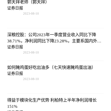
郭天祥老师（郭天祥）
证券日报
2023-08-10
07:19:44
深粮控股：公司2023年一季度营业收入同比下降
38.71%，净利润同比下降23.28%，主要系国内外粮
油大宗商品价格下降，粮油需求端低迷，公司报告
证券日报
2023-08-10
期内粮油贸易量同比下降，营业收入减少
07:19:44
如何腌鸡蛋好吃出油多（七天快速腌鸡蛋出油）
证券日报
2023-08-10
07:19:44
得益于模块化生产优势 利柏特上半年净利润增长
151%