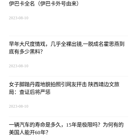
伊巴卡全名（伊巴卡外号由来）
2023-08-10
07:19:44
早年大尺度情戏，几乎全裸出镜,一脱成名霍思燕到
底有多少黑料？
2023-08-10
07:19:44
女子脚踏丹霞地貌拍照引网友抨击 陕西靖边文旅
局：查证后将严惩
2023-08-10
07:19:44
一辆汽车的寿命是多久，15年是极限吗？为何有的
美国人能开60年？