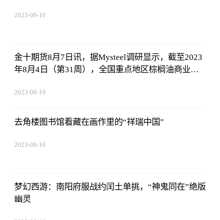
2023-08-10
07:19:44
金十期货8月7日讯，据Mysteel调研显示，截至2023
年8月4日（第31周），全国重点地区棕榈油商业库
存约61.76万吨，较上周减少5.39万吨，降幅8.03%；
2023-08-10
同比2022年第31周棕榈油商业库存增加39.75万吨，
07:19:44
增幅180.60%
去角楼图书馆看藏在画作里的“祥瑞中国”
2023-08-10
07:19:44
梦幻西游：南阳府服战约闰土单挑，“神鬼同在”绝版
幽灵