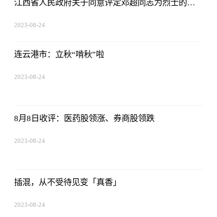
江西省人民政府关于同意评定邓超同志为烈士的批
复赣州市人民政府：你市《关于请求批准邓超同志
2023-08-24
为烈士的请示》（赣市府文〔2023〕72号）收悉。
07:01:22
经研究，现批复如下
连云港市：立秋“啃秋”啦
2023-08-24
07:01:22
8月8日收评：医药股领涨、券商股领跌
2023-08-24
07:01:22
插混，从不受待见变「真香」
2023-08-24
07:01:22