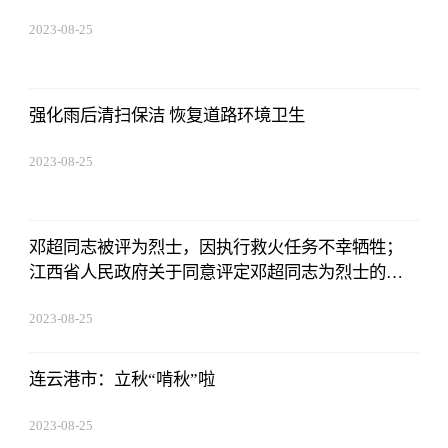
2023-08-25
12:53:16
强化雨后清扫保洁 恢复道路环境卫生
2023-08-25
12:53:16
邓超同志被评为烈士，因执行救火任务不幸牺牲；
江西省人民政府关于同意评定邓超同志为烈士的批
复赣州市人民政府：你市《关于请求批准邓超同志
2023-08-25
为烈士的请示》（赣市府文〔2023〕72号）收悉。
12:53:16
经研究，现批复如下
连云港市：立秋“啃秋”啦
2023-08-25
12:53:16