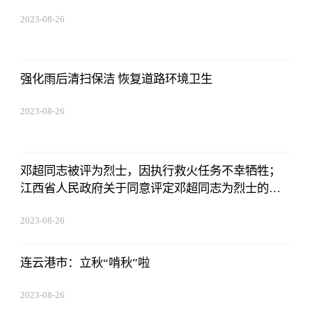
2023-08-26
01:56:06
强化雨后清扫保洁 恢复道路环境卫生
2023-08-26
01:56:06
邓超同志被评为烈士，因执行救火任务不幸牺牲；
江西省人民政府关于同意评定邓超同志为烈士的批
复赣州市人民政府：你市《关于请求批准邓超同志
2023-08-26
为烈士的请示》（赣市府文〔2023〕72号）收悉。
01:56:06
经研究，现批复如下
连云港市：立秋“啃秋”啦
2023-08-26
01:56:06