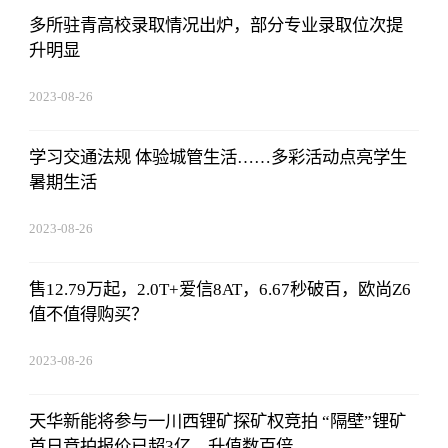
多所驻青高校录取情况出炉，部分专业录取位次提
升明显
2023-08-26
01:56:06
学习交通法规 体验城管生活……多彩活动点亮学生
暑期生活
2023-08-26
01:56:06
售12.79万起，2.0T+爱信8AT，6.67秒破百，欧尚Z6
值不值得购买？
2023-08-26
01:56:06
天华新能将参与一川西锂矿探矿权竞拍 “隔壁”锂矿
首日竞拍报价已超3亿，升值数百倍