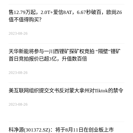
售12.79万起，2.0T+爱信8AT，6.67秒破百，欧尚Z6
值不值得购买？
2023-08-26
19:01:00
天华新能将参与一川西锂矿探矿权竞拍 “隔壁”锂矿
首日竞拍报价已超3亿，升值数百倍
2023-08-26
19:01:00
美互联网组织提交文书反对蒙大拿州对Tiktok的禁令
2023-08-26
19:01:00
科净源(301372.SZ)：将于8月11日在创业板上市