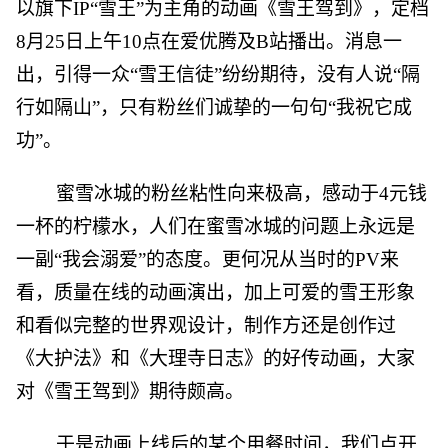
以旗下IP“雪王”为主角的动画《雪王驾到》，定档
8月25日上午10点在爱优腾及B站播出。消息一
出，引得一众“雪王信徒”纷纷期待，没有人说“隔
行如隔山”，只有粉丝们诚挚的一句句“我祝它成
功”。
蜜雪冰城的粉丝粘性向来极高，感动于4元钱
一杯的柠檬水，人们在蜜雪冰城的问题上永远是
一副“我会溺爱”的态度。更何况从当时的PV来
看，质量在线的动画演出，加上可爱的雪王形象
和看似完整的世界观设计，制作方还是创作过
《大护法》和《大理寺日志》的好传动画，大家
对《雪王驾到》期待颇高。
于是动画上线后的某个用餐时间，我们点开