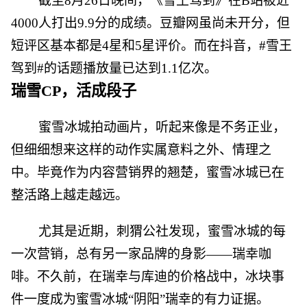
截至8月26日晚间，《雪王驾到》在B站被近
4000人打出9.9分的成绩。豆瓣网虽尚未开分，但
短评区基本都是4星和5星评价。而在抖音，#雪王
驾到#的话题播放量已达到1.1亿次。
瑞雪CP，活成段子
蜜雪冰城拍动画片，听起来像是不务正业，
但细细想来这样的动作实属意料之外、情理之
中。毕竟作为内容营销界的翘楚，蜜雪冰城已在
整活路上越走越远。
尤其是近期，刺猬公社发现，蜜雪冰城的每
一次营销，总有另一家品牌的身影——瑞幸咖
啡。不久前，在瑞幸与库迪的价格战中，冰块事
件一度成为蜜雪冰城“阴阳”瑞幸的有力证据。