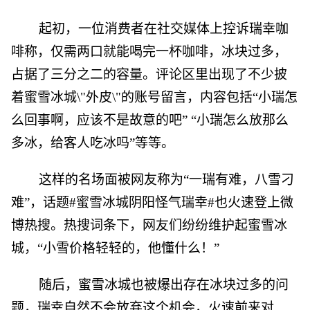
起初，一位消费者在社交媒体上控诉瑞幸咖
啡称，仅需两口就能喝完一杯咖啡，冰块过多，
占据了三分之二的容量。评论区里出现了不少披
着蜜雪冰城\"外皮\"的账号留言，内容包括“小瑞怎
么回事啊，应该不是故意的吧” “小瑞怎么放那么
多冰，给客人吃冰吗”等等。
这样的名场面被网友称为“一瑞有难，八雪刁
难”，话题#蜜雪冰城阴阳怪气瑞幸#也火速登上微
博热搜。热搜词条下，网友们纷纷维护起蜜雪冰
城，“小雪价格轻轻的，他懂什么！”
随后，蜜雪冰城也被爆出存在冰块过多的问
题，瑞幸自然不会放弃这个机会，火速前来对