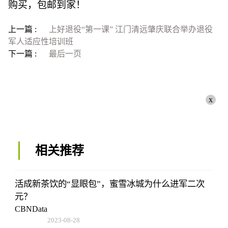
购买，包邮到家！
上一篇 :
上好退役“第一课” 江门清远肇庆联合举办退役
军人适应性培训班
下一篇 :
最后一页
x
相关推荐
活成新茶饮的“显眼包”，蜜雪冰城为什么进军二次
元？
CBNData
2023-08-28