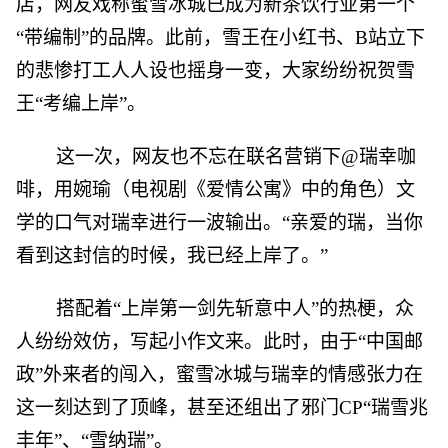
店，网友戏称蜜雪冰城已成为新茶饮行业第一个
“带编制”的品牌。此前，雪王在小红书、B站立下
的悲惨打工人人设也摇身一变，大家纷纷祝贺雪
王“考编上岸”。
这一次，网友也不忘在联名营销下@瑞幸咖
啡，用婉瑜（电视剧《爱情公寓》中的角色）文
学的口气对瑞幸进行一波输出。“亲爱的瑞，当你
看到这封信的时候，我已经上岸了。”
搭配着“上岸第一剑先斩意中人”的热梗，众
人纷纷效仿，写起小作文来。此时，由于“中国邮
政”外来者的闯入，蜜雪冰城与瑞幸的情感张力在
这一刻达到了顶峰，甚至还组出了邪门CP“瑞雪兆
丰年”、“雪纳瑞”。