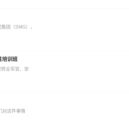
视集团（SMG），
性培训班
度转业军官、安
们对这件事情