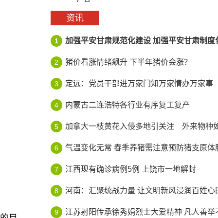
资讯
加强平安甘肃规范化建设 加强平安甘肃制度
1
猪价看涨情绪飙升 下半年猪价会涨？
2
定远：党员干部进万家门知万家情办万家事
3
内蒙古二连浩特各行业有序复工复产
4
加拿大一枝黄花入侵多地引关注 外来物种如何
5
气温变化无常 春季养猪需注意预防猪支原体
6
江西现有确诊病例5例 上饶市一地解封
7
河南：汇聚统战力量 让文明新风浸润百姓心
8
江苏射阳传承徐秀娟烈士大爱精神 凡人善举不
9