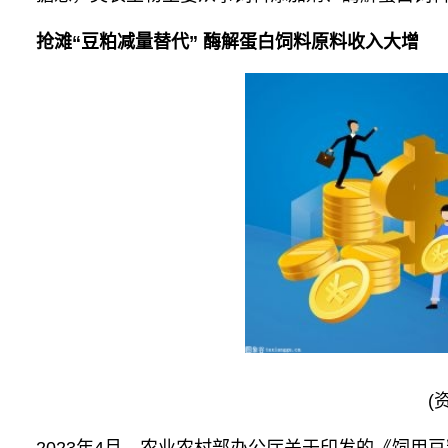
抢滩“豆粕减量替代” 酶解蛋白饲料原料收入大增
(