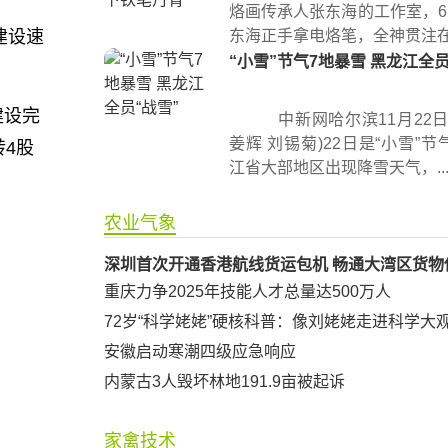
烙画传承人张东海的工作室，6
东海正手拿电烙笔，全神贯注在宣
建设速
“小雪”节气7地暴雪 黑龙江全员
建设完
中新网哈尔滨11月22日
姜辉 刘锡菊)22日是“小雪”
4股
江省大部地区出现降雪天气，..
农业气象
深圳首次开通香港航线货运包机 畅通大湾区货物
重庆力争2025年技能人才总量达500万人
72岁“科学姥姥”硬核科普：像刘姥姥走进科学大
安徽启动寒潮四级应急响应
内蒙古3人毁坏林地191.9亩被起诉
家禽技术