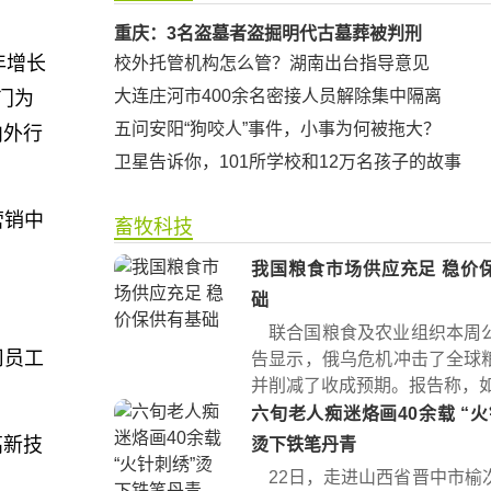
重庆：3名盗墓者盗掘明代古墓葬被判刑
年增长
校外托管机构怎么管？湖南出台指导意见
大连庄河市400余名密接人员解除集中隔离
门为
五问安阳“狗咬人”事件，小事为何被拖大？
内外行
卫星告诉你，101所学校和12万名孩子的故事
营销中
畜牧科技
我国粮食市场供应充足 稳价
础
联合国粮食及农业组织本周
司员工
告显示，俄乌危机冲击了全球
并削减了收成预期。报告称，如果
六旬老人痴迷烙画40余载 “火针刺绣”
高新技
烫下铁笔丹青
22日，走进山西省晋中市榆