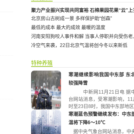
聚力产业振兴实现共同富裕 石棉果园花果“云”上
北京房山古树成一景 多样保护助“创森”
最低的成本 最大的成效 最暖的温度
河南安阳狗咬人事件和解 当事人停职并向受伤老
冷空气来袭，22日北京气温将创今冬以来新低
特种养殖
寒潮继续影响我国中东部 东
较强降雪
中新网11月21日电 据
台网站消息，受寒潮影响，11月
时至23日8时，我国中东部地区将
寒潮蓝色预警继续发布：中东
温将下降6～10℃
据中央气象台网站消息，中