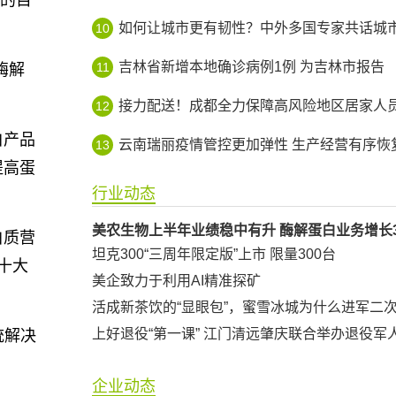
代的目
如何让城市更有韧性？中外多国专家共话城市智
10
吉林省新增本地确诊病例1例 为吉林市报告
11
酶解
接力配送！成都全力保障高风险地区居家人员生活平
12
白产品
云南瑞丽疫情管控更加弹性 生产经营有序恢
13
提高蛋
行业动态
美农生物上半年业绩稳中有升 酶解蛋白业务增长38
白质营
坦克300“三周年限定版”上市 限量300台
十大
美企致力于利用AI精准探矿
活成新茶饮的“显眼包”，蜜雪冰城为什么进军二
统解决
企业动态