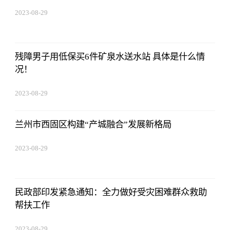
2023-08-29
13:06:08
残障男子用低保买6件矿泉水送水站 具体是什么情
况！
2023-08-29
13:06:08
兰州市西固区构建“产城融合”发展新格局
2023-08-29
13:06:08
民政部印发紧急通知：全力做好受灾困难群众救助
帮扶工作
2023-08-29