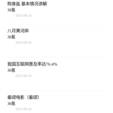
购食盐 基本情况讲解
36氪
2023-08-29
13:06:08
八月黄河岸
36氪
2023-08-29
13:06:08
我国互联网普及率达76.4%
36氪
2023-08-29
13:06:08
秦颂电影（秦颂）
36氪
2023-08-29