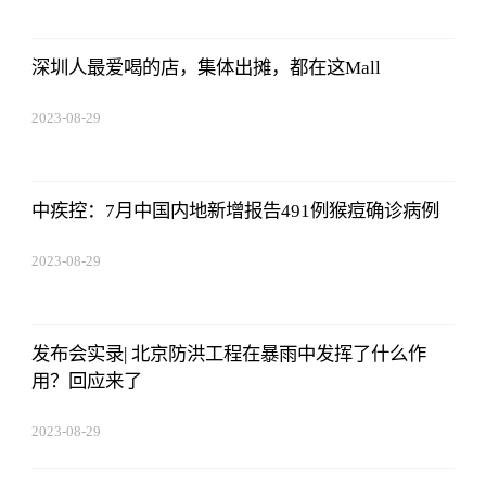
深圳人最爱喝的店，集体出摊，都在这Mall
2023-08-29
13:06:08
中疾控：7月中国内地新增报告491例猴痘确诊病例
2023-08-29
13:06:08
发布会实录| 北京防洪工程在暴雨中发挥了什么作
用？回应来了
2023-08-29
13:06:08