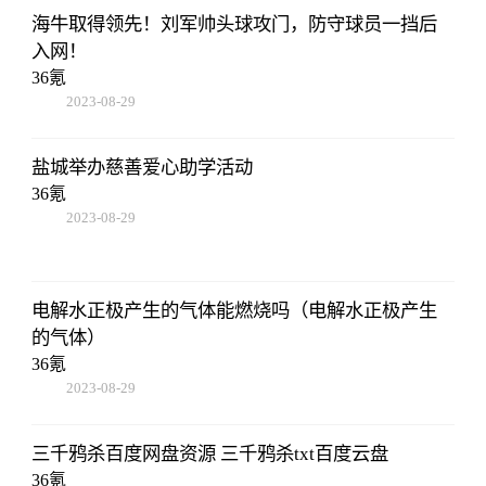
海牛取得领先！刘军帅头球攻门，防守球员一挡后
入网！
36氪
2023-08-29
13:06:08
盐城举办慈善爱心助学活动
36氪
2023-08-29
13:06:08
电解水正极产生的气体能燃烧吗（电解水正极产生
的气体）
36氪
2023-08-29
13:06:08
三千鸦杀百度网盘资源 三千鸦杀txt百度云盘
36氪