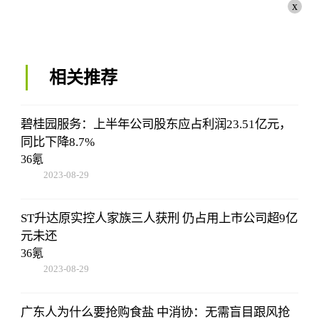
x
相关推荐
碧桂园服务：上半年公司股东应占利润23.51亿元，
同比下降8.7%
36氪
2023-08-29
13:06:08
ST升达原实控人家族三人获刑 仍占用上市公司超9亿
元未还
36氪
2023-08-29
13:06:08
广东人为什么要抢购食盐 中消协：无需盲目跟风抢