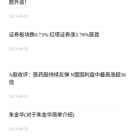
款外逃！
2023-08-29
13:06:08
证券板块跌0.73% 红塔证券涨3.78%居首
2023-08-29
13:06:08
A股收评：医药股持续反弹 N盟固利盘中最高涨超36
倍
2023-08-29
13:06:08
朱金华(对于朱金华简单介绍)
2023-08-29
13:06:08