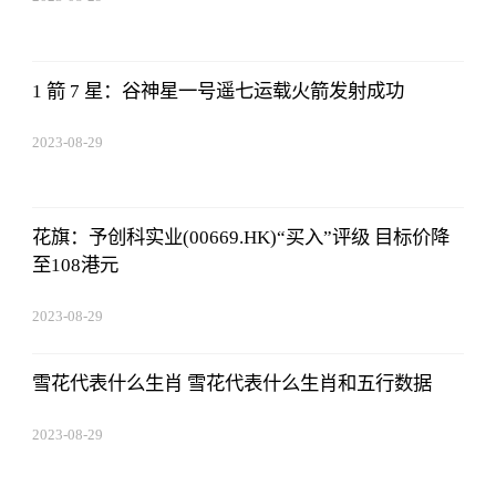
13:06:08
1 箭 7 星：谷神星一号遥七运载火箭发射成功
2023-08-29
13:06:08
花旗：予创科实业(00669.HK)“买入”评级 目标价降
至108港元
2023-08-29
13:06:08
雪花代表什么生肖 雪花代表什么生肖和五行数据
2023-08-29
13:06:08