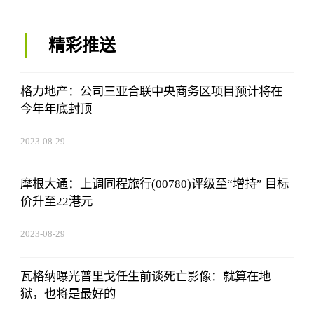
精彩推送
格力地产：公司三亚合联中央商务区项目预计将在
今年年底封顶
2023-08-29
13:06:08
摩根大通：上调同程旅行(00780)评级至“增持” 目标
价升至22港元
2023-08-29
13:06:08
瓦格纳曝光普里戈任生前谈死亡影像：就算在地
狱，也将是最好的