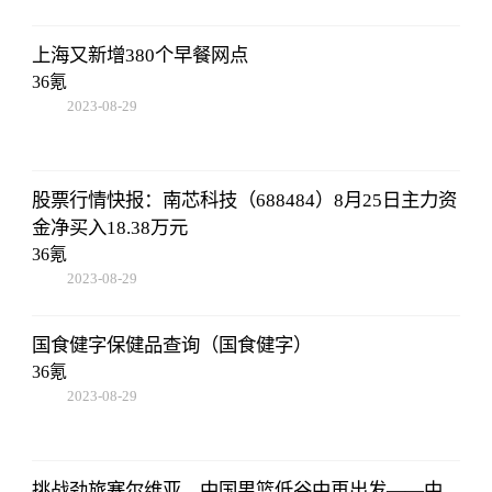
13:06:08
上海又新增380个早餐网点
36氪
2023-08-29
13:06:08
股票行情快报：南芯科技（688484）8月25日主力资
金净买入18.38万元
36氪
2023-08-29
13:06:08
国食健字保健品查询（国食健字）
36氪
2023-08-29
13:06:08
挑战劲旅塞尔维亚，中国男篮低谷中再出发——中