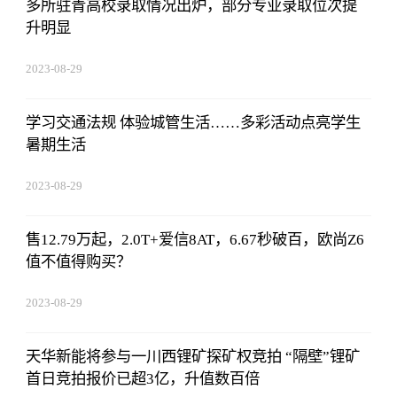
多所驻青高校录取情况出炉，部分专业录取位次提
升明显
2023-08-29
13:06:08
学习交通法规 体验城管生活……多彩活动点亮学生
暑期生活
2023-08-29
13:06:08
售12.79万起，2.0T+爱信8AT，6.67秒破百，欧尚Z6
值不值得购买？
2023-08-29
13:06:08
天华新能将参与一川西锂矿探矿权竞拍 “隔壁”锂矿
首日竞拍报价已超3亿，升值数百倍