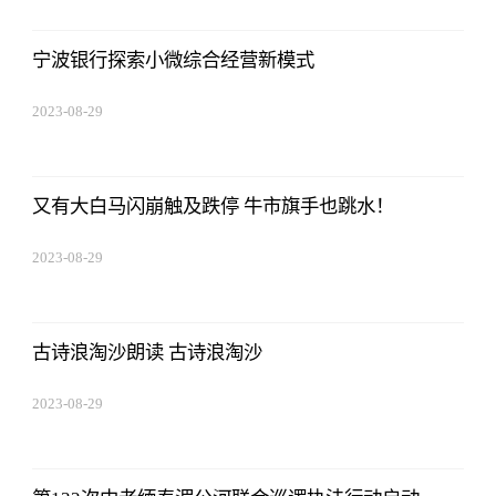
宁波银行探索小微综合经营新模式
2023-08-29
13:06:08
又有大白马闪崩触及跌停 牛市旗手也跳水！
2023-08-29
13:06:08
古诗浪淘沙朗读 古诗浪淘沙
2023-08-29
13:06:08