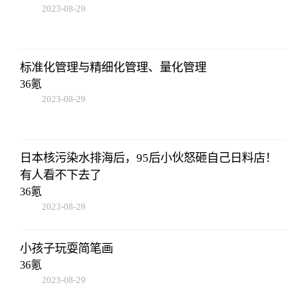
2023-08-29
13:06:08
标准化管理与精细化管理、量化管理
36氪
2023-08-29
13:06:08
日本核污染水排海后，95后小伙怒砸自己日料店！
有人看不下去了
36氪
2023-08-29
13:06:08
小孩子玩耍简笔画
36氪
2023-08-29
13:06:08