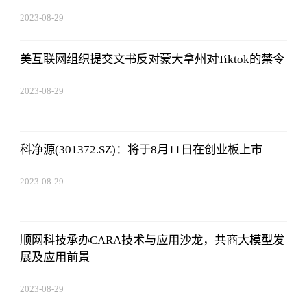
2023-08-29
13:06:08
美互联网组织提交文书反对蒙大拿州对Tiktok的禁令
2023-08-29
13:06:08
科净源(301372.SZ)：将于8月11日在创业板上市
2023-08-29
13:06:08
顺网科技承办CARA技术与应用沙龙，共商大模型发
展及应用前景
2023-08-29
13:06:08